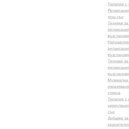
Терапия с 
Релаксация
лош сън
Техники за
релаксация
възстанов
Направлява
релаксация
възстанов
Техники за
релаксация
възстанов
Музикална 
изразяване
стреса
Терапия с 
циркулация
сън
Добавки за
хранителни