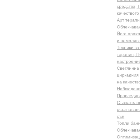
средства, 
качеството
Арт терапи
Облекчаван
Йога практ
и намалява
Техники за
терапия, П
настроени
Светлинна 
циркадния 
на качеств
Наблюдени
Проследява
Съзнателно
осъзнаване
сън
Топли бани
Облекчаван
Оптимизаци