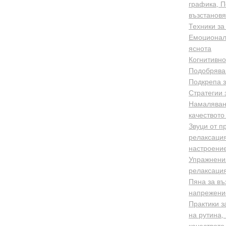
графика, П
възстанов
Техники за
Емоционалн
яснота
Когнитивно
Подобряван
Подкрепа з
Стратегии 
Намаляван
качеството
Звуци от п
релаксация
настроени
Упражнения
релаксация
Пяна за въ
напрежение
Практики з
на рутина,