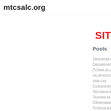
Skip to content
mtcsalc.org
SI
Posts
Творчески 
Емоционалн
Рутини за 
на личното
лош сън
Съзнателно
Умствена я
Техники за
Облекчаван
Рутинни ко