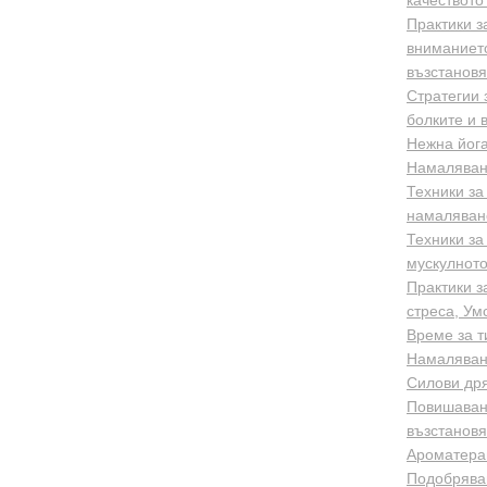
качеството
Практики з
вниманието
възстанов
Стратегии 
болките и 
Нежна йога
Намаляване
Техники за
намаляване
Техники за
мускулното
Практики з
стреса, Ум
Време за т
Намаляване
Силови дря
Повишаван
възстанов
Ароматерап
Подобряван