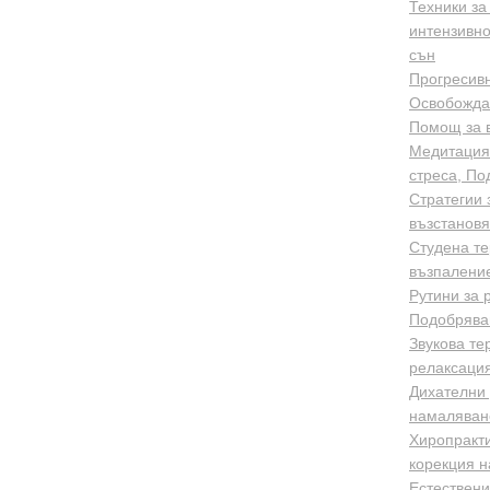
Техники за
интензивно
сън
Прогресивн
Освобожда
Помощ за 
Медитация 
стреса, По
Стратегии 
възстановя
Студена те
възпаление
Рутини за 
Подобряван
Звукова те
релаксация
Дихателни 
намаляване
Хиропракти
корекция н
Естествени